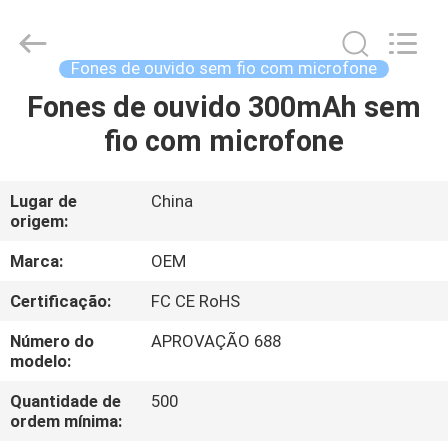
-
2025
Shengpai
Electronics
Co,ltd.
Fones de ouvido sem fio com microfone
All
Rights
Fones de ouvido 300mAh sem
CASA
Reserved.
fio com microfone
PRODUTOS
Lugar de
China
origem:
SOBRE
NÓS
Marca:
OEM
Certificação:
FC CE RoHS
EXCURSÃO
Número do
APROVAÇÃO 688
DA
modelo:
FÁBRICA
Quantidade de
500
ordem mínima: