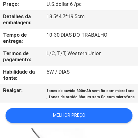
CONTROLE
Preço:
U.S.dollar 6 /pc
DA
Detalhes da
18.5*4.7*19.5cm
embalagem:
QUALIDADE
Tempo de
10-30 DIAS DO TRABALHO
entrega:
CONTACTE-
Termos de
L/C, T/T, Western Union
NOS
pagamento:
Habilidade da
5W / DIAS
PEÇA
fonte:
UMAS
Realçar:
fones de ouvido 300mAh sem fio com microfone
CITAÇÕES
,
fones de ouvido 8hours sem fio com microfone
MAPA
MELHOR PREÇO
DO
SITE