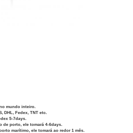
no mundo inteiro.
S, DHL, Fedex, TNT etc.
edex 5-7days.
ço de porto, ele tomará 4-6days.
porto marítimo, ele tomará ao redor 1 mês.