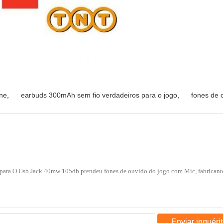
one
,
earbuds 300mAh sem fio verdadeiros para o jogo
,
fones de 
Enviar inquéri