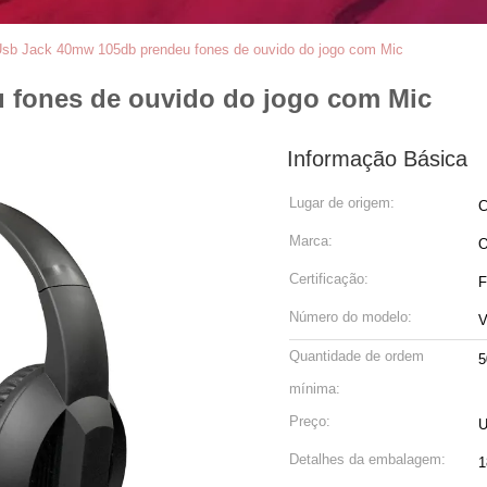
sb Jack 40mw 105db prendeu fones de ouvido do jogo com Mic
 fones de ouvido do jogo com Mic
Informação Básica
Lugar de origem:
C
Marca:
Certificação:
F
Número do modelo:
V
Quantidade de ordem
5
mínima:
Preço:
U
Detalhes da embalagem:
1