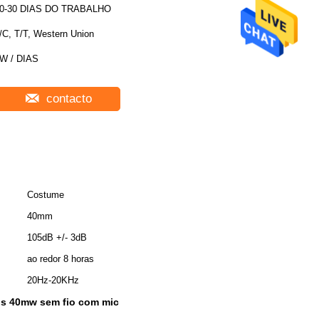
0-30 DIAS DO TRABALHO
/C, T/T, Western Union
W / DIAS
contacto
Costume
40mm
105dB +/- 3dB
ao redor 8 horas
20Hz-20KHz
s 40mw sem fio com mic