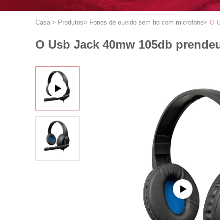
Casa
>
Produtos
>
Fones de ouvido sem fio com microfone
>
O U
O Usb Jack 40mw 105db prendeu