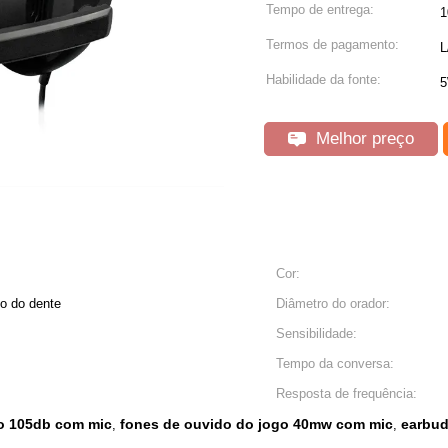
Tempo de entrega:
1
Termos de pagamento:
L
Habilidade da fonte:
5
Melhor preço
Cor:
io do dente
Diâmetro do orador:
Sensibilidade:
Tempo da conversa:
Resposta de frequência:
go 105db com mic
fones de ouvido do jogo 40mw com mic
earbud
,
,