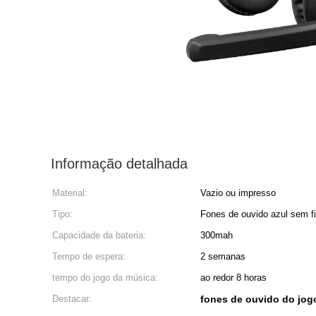
Informação detalhada
Material:
Vazio ou impresso
Tipo:
Fones de ouvido azul sem f
Capacidade da bateria:
300mah
Tempo de espera:
2 semanas
tempo do jogo da música:
ao redor 8 horas
Destacar:
fones de ouvido do jo