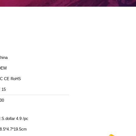
hina
OEM
C CE RoHS
 15
00
.S.dollar 4.9 /pc
8.5*4.7*19.5cm