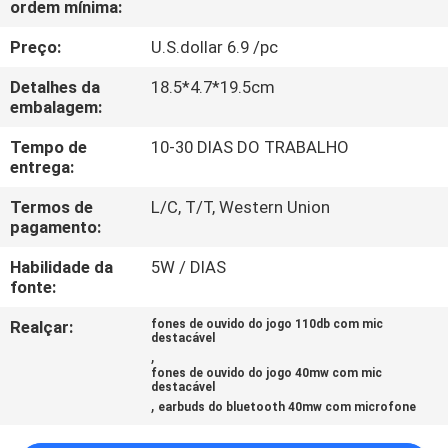
ordem mínima:
CONTROLE
DA
Preço:
U.S.dollar 6.9 /pc
QUALIDADE
Detalhes da
18.5*4.7*19.5cm
embalagem:
CONTACTE-
Tempo de
10-30 DIAS DO TRABALHO
entrega:
NOS
Termos de
L/C, T/T, Western Union
pagamento:
PEÇA
Habilidade da
5W / DIAS
UMAS
fonte:
CITAÇÕES
Realçar:
fones de ouvido do jogo 110db com mic
destacável
,
MAPA
fones de ouvido do jogo 40mw com mic
destacável
DO
,
earbuds do bluetooth 40mw com microfone
SITE