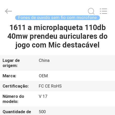
-
2026
Shengpai
Electronics
Co,ltd.
Fones de ouvido sem fio com microfone
All
Rights
1611 a microplaqueta 110db
CASA
Reserved.
40mw prendeu auriculares do
PRODUTOS
jogo com Mic destacável
SOBRE
Lugar de
China
origem:
NÓS
Marca:
OEM
EXCURSÃO
Certificação:
FC CE RoHS
DA
Número do
V 17
FÁBRICA
modelo:
Quantidade de
500