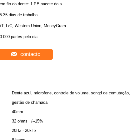
sem fio do dente: 1.PE pacote do s
5-35 dias de trabalho
/T, L/C, Western Union, MoneyGram
0.000 partes pelo dia
contacto
Dente azul, microfone, controle de volume, songd de comutação,
gestão de chamada
40mm
32 ohms +/--15%
20Hz - 20kHz
8 horas