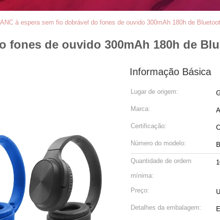
ANC à espera sem fio dobrável do fones de ouvido 300mAh 180h de Bluetoot
do fones de ouvido 300mAh 180h de Blu
Informação Básica
Lugar de origem:
G
Marca:
A
Certificação:
Número do modelo:
B
Quantidade de ordem
1
mínima:
Preço:
U
Detalhes da embalagem:
E