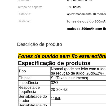
Tempo de espera:
180 horas
Distância:
aproximadamente 10 medid
Destacar:
fones de ouvido 300mAh 
earbuds 300mAh sem fio
Descrição de produto
Fones de ouvido sem fio estereofôni
Especificação de produtos
Normal (pode ser feito com ruído
Tipo
da redução de ruído: 20db±2%)
Chipset
SI (Texas Instruments)
Impedância
32Ω
Resposta de
20-20kHZ
frequência
Sensibilidade do
118db
orador
Sensibilidade do