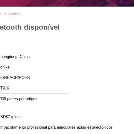
h disponível
etooth disponível
uangdong, China
onike
CE/REACH/ROHS
T916
000 partes por artigos
SD$7 /piece
mpacotamento profissional para auriculares azuis estereofônicos