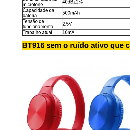
40dB±2%
microfone
Capacidade da
500mAh
bateria
Tensão de
2.5V
funcionamento
Trabalho atual
10mA
BT916 sem o ruído ativo que c