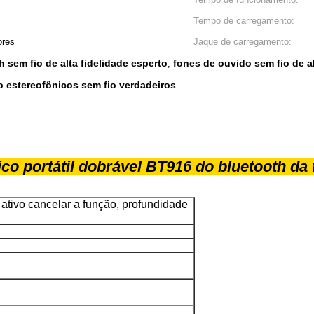
Tempo de carregamento:
ores
Jaque de carregamento:
sem fio de alta fidelidade esperto
fones de ouvido sem fio de a
,
 estereofônicos sem fio verdadeiros
co portátil dobrável BT916 do bluetooth da
 ativo cancelar a função, profundidade