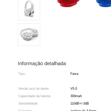
Informação detalhada
Tipo:
Faixa
Versão azul do dente:
V5.0
Capacidade da bateria:
300mah
Sensibilidade:
110dB+/-3dB
Conector:
estéreo de 3.5mm