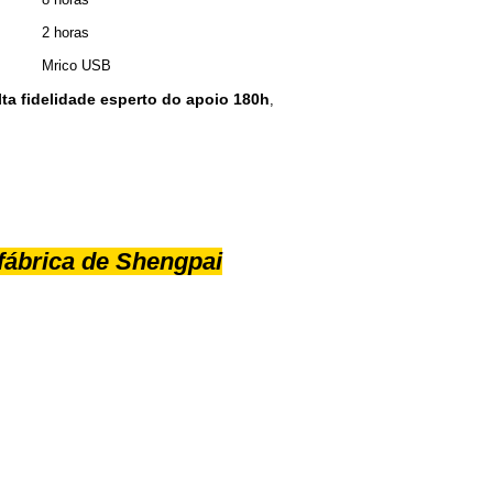
2 horas
Mrico USB
lta fidelidade esperto do apoio 180h
,
 fábrica de Shengpai