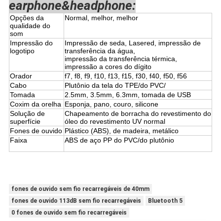
earphone&headphone:
Opções da
Normal, melhor, melhor
qualidade do
som
Impressão do
Impressão de seda, Lasered, impressão de
logotipo
transferência da água,
impressão da transferência térmica,
impressão a cores do dígito
Orador
f7, f8, f9, f10, f13, f15, f30, f40, f50, f56
Cabo
Plutônio da tela do TPE/do PVC/
Tomada
2.5mm, 3.5mm, 6.3mm, tomada de USB
Coxim da orelha
Esponja, pano, couro, silicone
Solução de
Chapeamento de borracha do revestimento do
superfície
óleo do revestimento UV normal
Fones de ouvido
Plástico (ABS), de madeira, metálico
Faixa
ABS de aço PP do PVC/do plutônio
fones de ouvido sem fio recarregáveis de 40mm
fones de ouvido 113dB sem fio recarregáveis
Bluetooth 5
0 fones de ouvido sem fio recarregáveis