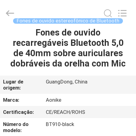
-
2025
Shengpai
Electronics
Co,ltd.
Fones de ouvido estereofônico de Bluetooth
All
Rights
Fones de ouvido
CASA
Reserved.
recarregáveis Bluetooth 5,0
PRODUTOS
de 40mm sobre auriculares
dobráveis da orelha com Mic
SOBRE
NÓS
Lugar de
GuangDong, China
origem:
EXCURSÃO
Marca:
Aonike
DA
Certificação:
CE/REACH/ROHS
FÁBRICA
Número do
BT910-black
modelo: