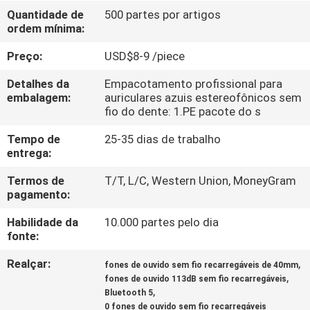
CONTROLE
Quantidade de
500 partes por artigos
ordem mínima:
DA
QUALIDADE
Preço:
USD$8-9 /piece
Detalhes da
Empacotamento profissional para
CONTACTE-
embalagem:
auriculares azuis estereofônicos sem
fio do dente: 1.PE pacote do s
NOS
Tempo de
25-35 dias de trabalho
entrega:
PEÇA
Termos de
T/T, L/C, Western Union, MoneyGram
UMAS
pagamento:
CITAÇÕES
Habilidade da
10.000 partes pelo dia
fonte:
MAPA
Realçar:
,
fones de ouvido sem fio recarregáveis de 40mm
,
DO
fones de ouvido 113dB sem fio recarregáveis
,
Bluetooth 5
SITE
0 fones de ouvido sem fio recarregáveis