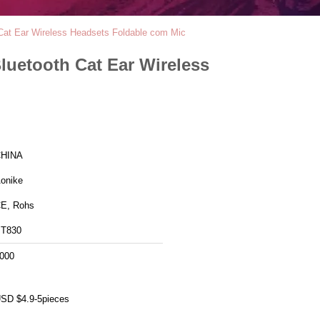
 Cat Ear Wireless Headsets Foldable com Mic
luetooth Cat Ear Wireless
HINA
onike
E, Rohs
T830
000
SD $4.9-5pieces