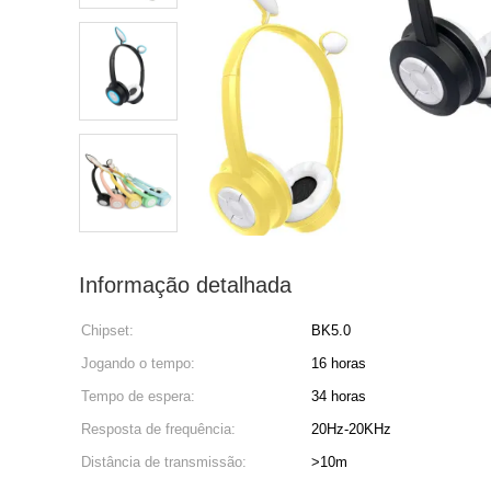
Informação detalhada
Chipset:
BK5.0
Jogando o tempo:
16 horas
Tempo de espera:
34 horas
Resposta de frequência:
20Hz-20KHz
Distância de transmissão:
>10m