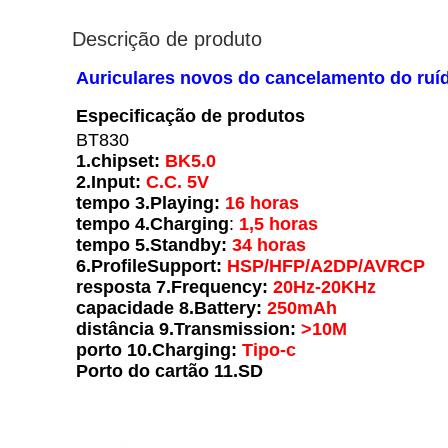
Descrição de produto
Auriculares novos do cancelamento do ruíd
Especificação de produtos
BT830
1.chipset:
BK5.0
2.Input:
C.C. 5V
tempo 3.Playing:
16 horas
tempo 4.Charging
:
1,5 horas
tempo 5.Standby:
34 horas
6.ProfileSupport:
HSP/HFP/A2DP/AVRCP
resposta 7.Frequency:
20Hz-20KHz
capacidade 8.Battery:
250mAh
distância 9.Transmission:
>10M
porto 10.Charging:
Tipo-c
Porto do cartão 11.SD