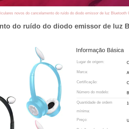
iculares novos do cancelamento do ruído do diodo emissor de luz Bluetooth
to do ruído do diodo emissor de luz B
Informação Básica
Lugar de origem:
C
Marca:
A
Certificação:
C
Número do modelo:
B
Quantidade de ordem
1
mínima:
Preço:
U