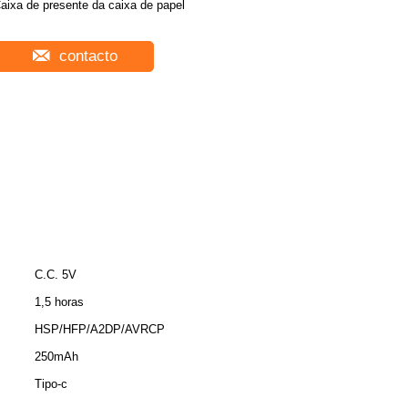
aixa de presente da caixa de papel
contacto
C.C. 5V
1,5 horas
HSP/HFP/A2DP/AVRCP
250mAh
Tipo-c