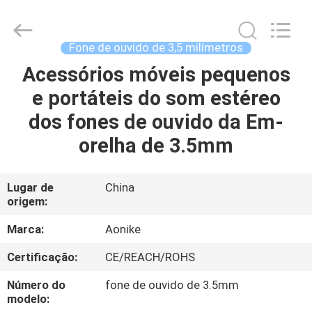
-
2026
Shengpai
Electronics
Co,ltd.
Fone de ouvido de 3,5 milímetros
All
Rights
Acessórios móveis pequenos
CASA
Reserved.
e portáteis do som estéreo
PRODUTOS
dos fones de ouvido da Em-
orelha de 3.5mm
SOBRE
NÓS
Lugar de
China
origem:
EXCURSÃO
Marca:
Aonike
DA
Certificação:
CE/REACH/ROHS
FÁBRICA
Número do
fone de ouvido de 3.5mm
modelo: