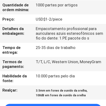
CONTROLE
Quantidade de
1000 partes por artigos
ordem mínima:
DA
QUALIDADE
Preço:
USD$1-2/piece
Detalhes da
Empacotamento profissional para
CONTACTE-
embalagem:
auriculares azuis estereofônicos sem
fio do dente: 1.PE pacote do s
NOS
Tempo de
25-35 dias de trabalho
entrega:
PEÇA
Termos de
T/T, L/C, Western Union, MoneyGram
UMAS
pagamento:
CITAÇÕES
Habilidade da
10.000 partes pelo dia
fonte:
MAPA
Realçar:
,
3.5mm em fones de ouvido da orelha
DO
108dB em fones de ouvido da orelha
SITE