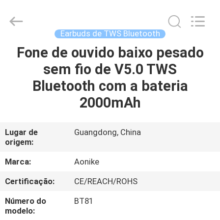
-
2025
Shengpai
Electronics
Co,ltd.
Earbuds de TWS Bluetooth
All
Rights
Fone de ouvido baixo pesado
CASA
Reserved.
sem fio de V5.0 TWS
PRODUTOS
Bluetooth com a bateria
2000mAh
SOBRE
NÓS
Lugar de
Guangdong, China
origem:
EXCURSÃO
Marca:
Aonike
DA
Certificação:
CE/REACH/ROHS
FÁBRICA
Número do
BT81
modelo: