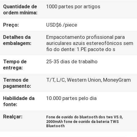
CONTROLE
Quantidade de
1000 partes por artigos
ordem mínima:
DA
QUALIDADE
Preço:
USD$6 /piece
Detalhes da
Empacotamento profissional para
CONTACTE-
embalagem:
auriculares azuis estereofônicos sem
fio do dente: 1.PE pacote do s
NOS
Tempo de
25-35 dias de trabalho
entrega:
PEÇA
Termos de
T/T, L/C, Western Union, MoneyGram
UMAS
pagamento:
CITAÇÕES
Habilidade da
10.000 partes pelo dia
fonte:
MAPA
Realçar:
,
Fone de ouvido do bluetooth dos tws V5.0
2000mAh fone de ouvido da bateria TWS
DO
Bluetooth
SITE