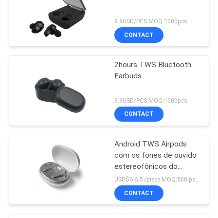
9.9USD/PCS MOQ:1000pcs
CONTACT
2hours TWS Bluetooth
Earbuds
9.9USD/PCS MOQ:1000pcs
CONTACT
Android TWS Airpods
com os fones de ouvido
estereofônicos do
microfone
USD$6-6.5 /piece MOQ:500 partes por artigos
CONTACT