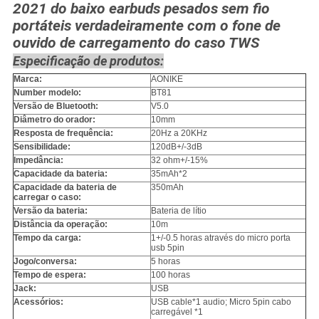
2021 do baixo earbuds pesados sem fio
portáteis verdadeiramente com o fone de
ouvido de carregamento do caso TWS
Especificação de produtos:
Marca:
AONIKE
Number modelo:
BT81
Versão de Bluetooth:
V5.0
Diâmetro do orador:
10mm
Resposta de frequência:
20Hz a 20KHz
Sensibilidade:
120dB+/-3dB
Impedância:
32 ohm+/-15%
Capacidade da bateria:
35mAh*2
Capacidade da bateria de
350mAh
carregar o caso:
Versão da bateria:
Bateria de lítio
Distância da operação:
10m
Tempo da carga:
1+/-0.5 horas através do micro porta
usb 5pin
Jogo/conversa:
5 horas
Tempo de espera:
100 horas
Jack:
USB
Acessórios:
USB cable*1 audio; Micro 5pin cabo
carregável *1