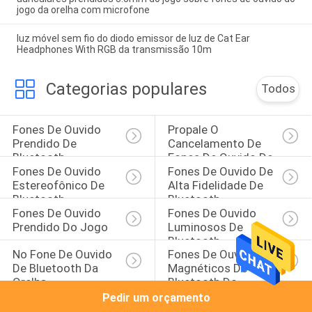
jogo da orelha com microfone
luz móvel sem fio do diodo emissor de luz de Cat Ear
Headphones With RGB da transmissão 10m
Categorias populares
Todos
Fones De Ouvido 
Propale O 
Prendido De 
Cancelamento De 
Bluetooth
Fones De Ouvido De 
Fones De Ouvido 
Fones De Ouvido De 
Bluetooth
Estereofônico De 
Alta Fidelidade De 
Bluetooth
Bluetooth
Fones De Ouvido 
Fones De Ouvido 
Prendido Do Jogo
Luminosos De 
Bluetooth
No Fone De Ouvido 
Fones De Ouvido 
De Bluetooth Da 
Magnéticos De 
Orelha
Bluetooth Do 
Esporte
Pedir um orçamento