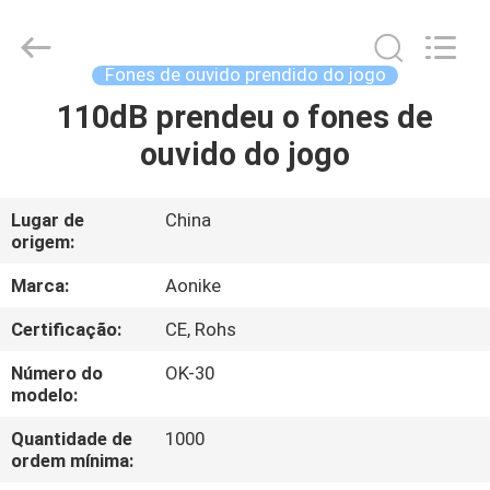
-
2025
Shengpai
Electronics
Co,ltd.
Fones de ouvido prendido do jogo
All
Rights
110dB prendeu o fones de
CASA
Reserved.
ouvido do jogo
PRODUTOS
Lugar de
China
origem:
SOBRE
NÓS
Marca:
Aonike
Certificação:
CE, Rohs
EXCURSÃO
Número do
OK-30
DA
modelo:
FÁBRICA
Quantidade de
1000
ordem mínima: