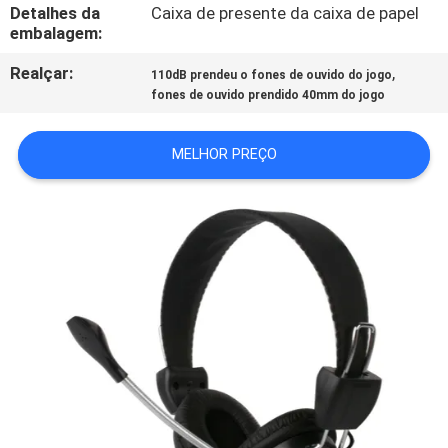
CONTROLE
Detalhes da
Caixa de presente da caixa de papel
embalagem:
DA
Realçar:
,
QUALIDADE
110dB prendeu o fones de ouvido do jogo
fones de ouvido prendido 40mm do jogo
CONTACTE-
MELHOR PREÇO
NOS
PEÇA
UMAS
CITAÇÕES
MAPA
DO
SITE