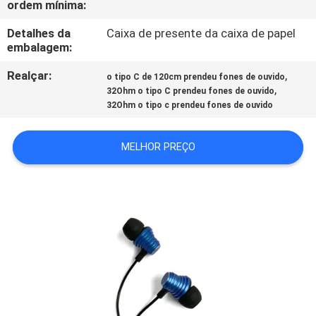
ordem mínima:
CONTROLE
DA
Detalhes da
Caixa de presente da caixa de papel
embalagem:
QUALIDADE
Realçar:
,
o tipo C de 120cm prendeu fones de ouvido
,
32Ohm o tipo C prendeu fones de ouvido
CONTACTE-
32Ohm o tipo c prendeu fones de ouvido
NOS
MELHOR PREÇO
PEÇA
UMAS
CITAÇÕES
MAPA
DO
SITE