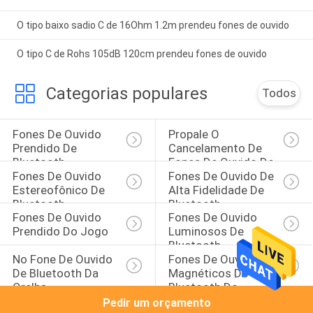
O tipo baixo sadio C de 16Ohm 1.2m prendeu fones de ouvido
O tipo C de Rohs 105dB 120cm prendeu fones de ouvido
Categorias populares
Todos
Fones De Ouvido 
Propale O 
Prendido De 
Cancelamento De 
Bluetooth
Fones De Ouvido De 
Fones De Ouvido 
Fones De Ouvido De 
Bluetooth
Estereofônico De 
Alta Fidelidade De 
Bluetooth
Bluetooth
Fones De Ouvido 
Fones De Ouvido 
Prendido Do Jogo
Luminosos De 
Bluetooth
No Fone De Ouvido 
Fones De Ouvido 
De Bluetooth Da 
Magnéticos De 
Orelha
Bluetooth Do 
Esporte
Pedir um orçamento