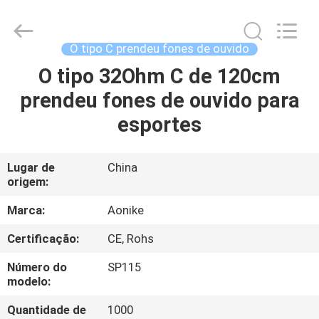
-
2025
Shengpai
Electronics
Co,ltd.
O tipo C prendeu fones de ouvido
All
Rights
O tipo 32Ohm C de 120cm
CASA
Reserved.
prendeu fones de ouvido para
PRODUTOS
esportes
SOBRE
Lugar de
China
origem:
NÓS
Marca:
Aonike
EXCURSÃO
Certificação:
CE, Rohs
DA
Número do
SP115
FÁBRICA
modelo:
Quantidade de
1000