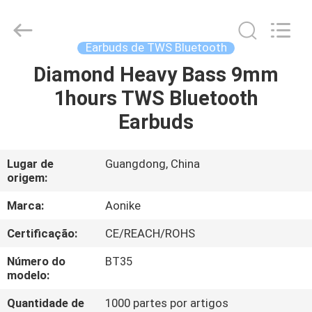
-
2025
Shengpai
Electronics
Co,ltd.
Earbuds de TWS Bluetooth
All
Rights
Diamond Heavy Bass 9mm
CASA
Reserved.
1hours TWS Bluetooth
PRODUTOS
Earbuds
SOBRE
Lugar de
Guangdong, China
origem:
NÓS
Marca:
Aonike
EXCURSÃO
Certificação:
CE/REACH/ROHS
DA
Número do
BT35
FÁBRICA
modelo:
Quantidade de
1000 partes por artigos