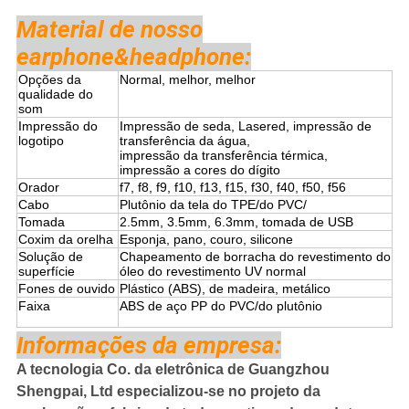
Material de nosso
earphone&headphone:
Opções da
Normal, melhor, melhor
qualidade do
som
Impressão do
Impressão de seda, Lasered, impressão de
logotipo
transferência da água,
impressão da transferência térmica,
impressão a cores do dígito
Orador
f7, f8, f9, f10, f13, f15, f30, f40, f50, f56
Cabo
Plutônio da tela do TPE/do PVC/
Tomada
2.5mm, 3.5mm, 6.3mm, tomada de USB
Coxim da orelha
Esponja, pano, couro, silicone
Solução de
Chapeamento de borracha do revestimento do
superfície
óleo do revestimento UV normal
Fones de ouvido
Plástico (ABS), de madeira, metálico
Faixa
ABS de aço PP do PVC/do plutônio
Informações da empresa:
A tecnologia Co. da eletrônica de Guangzhou
Shengpai, Ltd especializou-se no projeto da