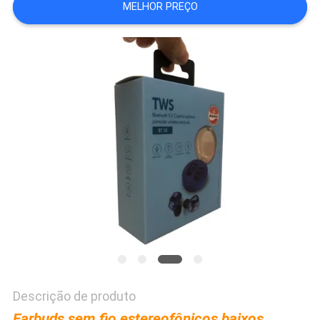
MELHOR PREÇO
PRIVACY
POLICY
Descrição de produto
Earbuds sem fio estereofônicos baixos