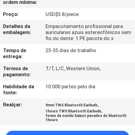
ordem mínima:
CONTROLE
DA
Preço:
USD$5.8/piece
QUALIDADE
Detalhes da
Empacotamento profissional para
embalagem:
auriculares azuis estereofônicos sem
fio do dente: 1.PE pacote do s
CONTACTE-
Tempo de
25-35 dias de trabalho
NOS
entrega:
Termos de
T/T, L/C, Western Union,
PEÇA
pagamento:
UMAS
Habilidade da
10.000 partes pelo dia
CITAÇÕES
fonte:
Realçar:
,
9mm TWS Bluetooth Earbuds
,
MAPA
1hours TWS Bluetooth Earbuds
fones de ouvido baixos pesados do bluetooth
1hours
DO
SITE