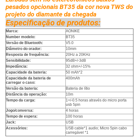
pesados opcionais BT35 da cor nova TWS do
projeto do diamante da chegada
Especificação de produtos:
Marca:
AONIKE
Number modelo:
BT35
Versão de Bluetooth:
V5.0
Diâmetro do orador:
10mm
Resposta de frequência:
20Hz a 20KHz
Sensibilidade:
95dB+/-3dB
Impedância:
32 ohm+/-15%
Capacidade da bateria:
50 mAh*2
Capacidade da bateria de
400mAh
carregar o caso:
Versão da bateria:
Bateria de lítio
Distância da operação:
10m
Tempo da carga:
1+/-0.5 horas através do micro porta
usb 5pin
Jogo/conversa:
4 horas
Tempo de espera:
100 horas
Jack:
USB
Acessórios:
USB cable*1 audio; Micro 5pin cabo
carregável *1