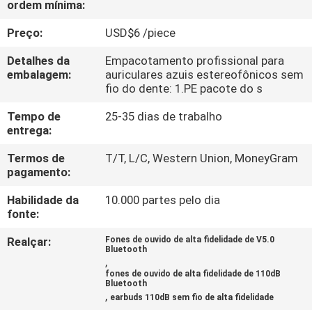
ordem mínima:
CONTROLE
DA
Preço:
USD$6 /piece
QUALIDADE
Detalhes da
Empacotamento profissional para
embalagem:
auriculares azuis estereofônicos sem
fio do dente: 1.PE pacote do s
CONTACTE-
Tempo de
25-35 dias de trabalho
NOS
entrega:
Termos de
T/T, L/C, Western Union, MoneyGram
PEÇA
pagamento:
UMAS
Habilidade da
10.000 partes pelo dia
CITAÇÕES
fonte:
Realçar:
Fones de ouvido de alta fidelidade de V5.0
Bluetooth
MAPA
,
fones de ouvido de alta fidelidade de 110dB
DO
Bluetooth
,
earbuds 110dB sem fio de alta fidelidade
SITE