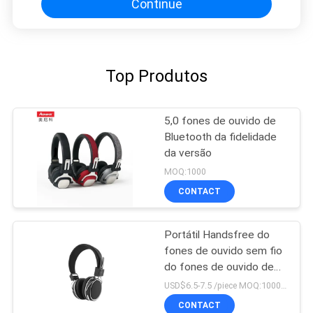
Continue
Top Produtos
5,0 fones de ouvido de
Bluetooth da fidelidade
da versão
MOQ:1000
CONTACT
Portátil Handsfree do
fones de ouvido sem fio
do fones de ouvido de
Bluetooth do controle do
USD$6.5-7.5 /piece MOQ:1000 partes por artigos
toque para o esporte
CONTACT