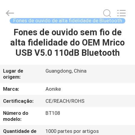
-
2026
Shengpai
Electronics
Co,ltd.
Fones de ouvido de alta fidelidade de Bluetooth
All
Rights
Fones de ouvido sem fio de
CASA
Reserved.
alta fidelidade do OEM Mrico
PRODUTOS
USB V5.0 110dB Bluetooth
SOBRE
Lugar de
Guangdong, China
origem:
NÓS
Marca:
Aonike
EXCURSÃO
Certificação:
CE/REACH/ROHS
DA
Número do
BT108
FÁBRICA
modelo:
Quantidade de
1000 partes por artigos