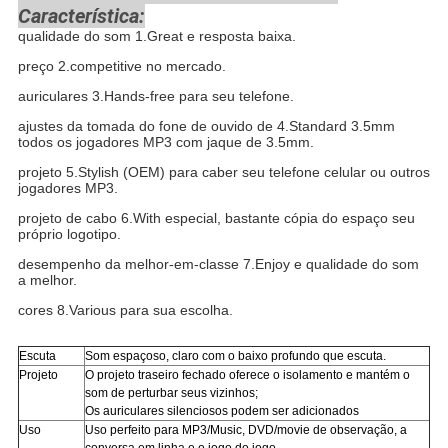
Característica:
qualidade do som 1.Great e resposta baixa.
preço 2.competitive no mercado.
auriculares 3.Hands-free para seu telefone.
ajustes da tomada do fone de ouvido de 4.Standard 3.5mm
todos os jogadores MP3 com jaque de 3.5mm.
projeto 5.Stylish (OEM) para caber seu telefone celular ou outros
jogadores MP3.
projeto de cabo 6.With especial, bastante cópia do espaço seu
próprio logotipo.
desempenho da melhor-em-classe 7.Enjoy e qualidade do som
a melhor.
cores 8.Various para sua escolha.
Escuta
Som espaçoso, claro com o baixo profundo que escuta.
Projeto
O projeto traseiro fechado oferece o isolamento e mantém o
som de perturbar seus vizinhos;
Os auriculares silenciosos podem ser adicionados
Uso
Uso perfeito para
MP3/Music, DVD/movie de observação, a
conversa em linha e o jogo do jogo.