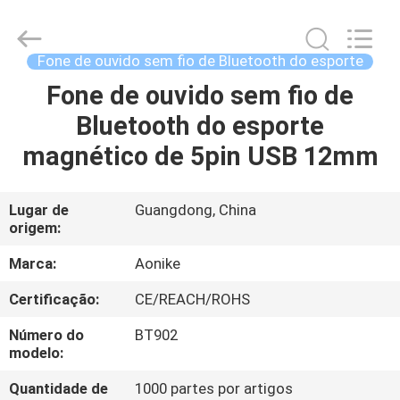
-
2025
Shengpai
Electronics
Co,ltd.
Fone de ouvido sem fio de Bluetooth do esporte
All
Rights
Fone de ouvido sem fio de
CASA
Reserved.
Bluetooth do esporte
PRODUTOS
magnético de 5pin USB 12mm
SOBRE
Lugar de
Guangdong, China
origem:
NÓS
Marca:
Aonike
EXCURSÃO
Certificação:
CE/REACH/ROHS
DA
Número do
BT902
FÁBRICA
modelo:
Quantidade de
1000 partes por artigos