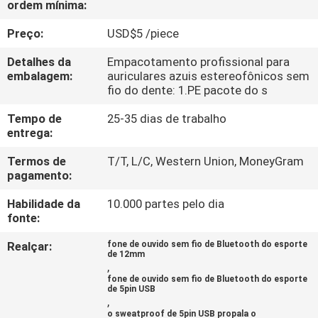
ordem mínima:
CONTROLE
DA
Preço:
USD$5 /piece
QUALIDADE
Detalhes da
Empacotamento profissional para
embalagem:
auriculares azuis estereofônicos sem
fio do dente: 1.PE pacote do s
CONTACTE-
Tempo de
25-35 dias de trabalho
NOS
entrega:
Termos de
T/T, L/C, Western Union, MoneyGram
PEÇA
pagamento:
UMAS
Habilidade da
10.000 partes pelo dia
CITAÇÕES
fonte:
Realçar:
fone de ouvido sem fio de Bluetooth do esporte
de 12mm
MAPA
,
fone de ouvido sem fio de Bluetooth do esporte
DO
de 5pin USB
,
SITE
o sweatproof de 5pin USB propala o