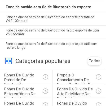
Fone de ouvido sem fio de Bluetooth do esporte
Fone de ouvido sem fio de Bluetooth do esporte portátil de
V4.2 100hours
Fone de ouvido sem fio de Bluetooth do micro esporte de 5pin
V5.0 55mAh
Fone de ouvido sem fio de Bluetooth do esporte portátil com
recreio longo
Categorias populares
Todos
Fones De Ouvido 
Propale O 
Prendido De 
Cancelamento De 
Bluetooth
Fones De Ouvido De 
Fones De Ouvido 
Fones De Ouvido De 
Bluetooth
Estereofônico De 
Alta Fidelidade De 
Bluetooth
Bluetooth
Fones De Ouvido 
Fones De Ouvido 