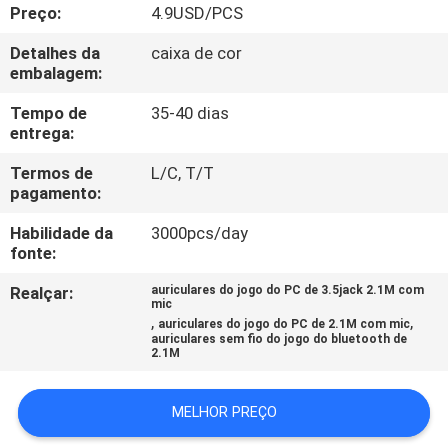
CONTROLE
Preço:
4.9USD/PCS
DA
Detalhes da
caixa de cor
embalagem:
QUALIDADE
Tempo de
35-40 dias
entrega:
CONTACTE-
Termos de
L/C, T/T
NOS
pagamento:
Habilidade da
3000pcs/day
PEÇA
fonte:
UMAS
Realçar:
auriculares do jogo do PC de 3.5jack 2.1M com
CITAÇÕES
mic
,
,
auriculares do jogo do PC de 2.1M com mic
auriculares sem fio do jogo do bluetooth de
2.1M
MAPA
DO
MELHOR PREÇO
SITE