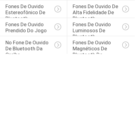
Bluetooth
Fones De Ouvido De 
Fones De Ouvido 
Fones De Ouvido De 
Bluetooth
Estereofônico De 
Alta Fidelidade De 
Bluetooth
Bluetooth
Fones De Ouvido 
Fones De Ouvido 
Prendido Do Jogo
Luminosos De 
Bluetooth
No Fone De Ouvido 
Fones De Ouvido 
De Bluetooth Da 
Magnéticos De 
Orelha
Bluetooth Do 
Esporte