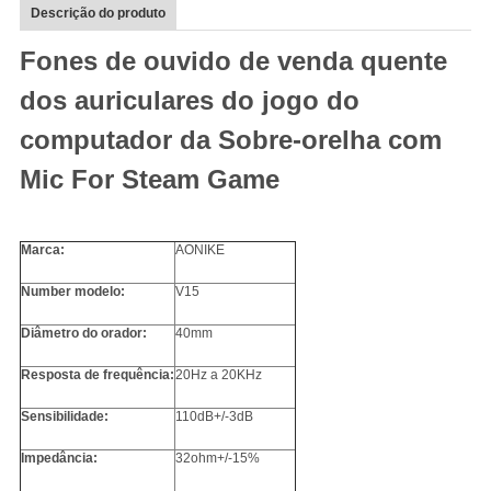
Descrição do produto
Fones de ouvido de venda quente
dos auriculares do jogo do
computador da Sobre-orelha com
Mic For Steam Game
Marca:
AONIKE
Number modelo:
V15
Diâmetro do orador:
40mm
Resposta de frequência:
20Hz a 20KHz
Sensibilidade:
110dB+/-3dB
Impedância:
32ohm+/-15%