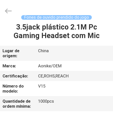
-
2026
Shengpai
Electronics
Co,ltd.
Fones de ouvido prendido do jogo
All
Rights
3.5jack plástico 2.1M Pc
CASA
Reserved.
Gaming Headset com Mic
PRODUTOS
Lugar de
China
origem:
SOBRE
NÓS
Marca:
Aonike/OEM
Certificação:
CE,ROHS,REACH
EXCURSÃO
Número do
V15
DA
modelo:
FÁBRICA
Quantidade de
1000pcs
ordem mínima: